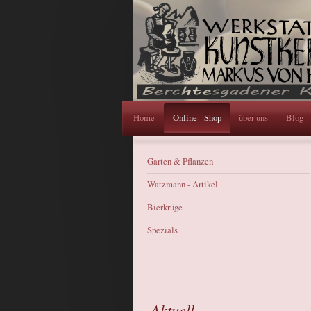
Home
Online - Shop
über uns
Blog
Garten & Pflanzen
Watzmann - Artikel
Bierkrüge
Spezials
Aktuell