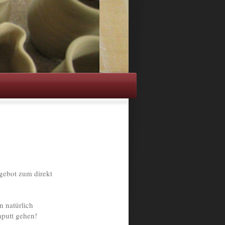
gebot zum direkt
 natürlich
aputt gehen!